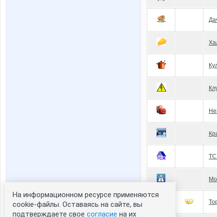
Да
Ха
Ку
Кл
Не
Кр
ТС
Мо
На информационном ресурсе применяются
То
cookie-файлы. Оставаясь на сайте, вы
подтверждаете свое
согласие
на их