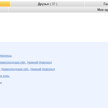
Друзья
( 37 )
Га
Мне н
лизнецы
ижегородская обл.
,
Нижний Новгород
,
Нижегородская обл.
,
Нижний Новгород
х зорь,
ны