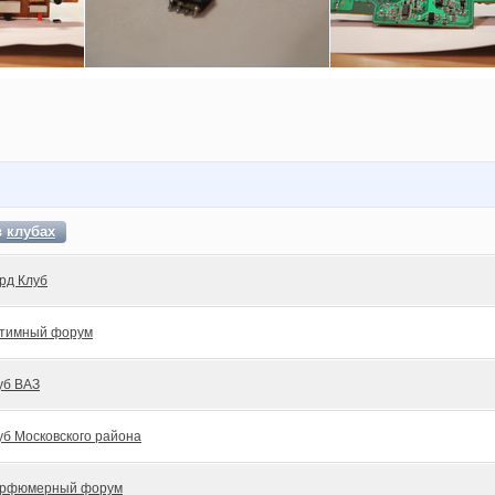
в
клубах
рд Клуб
тимный форум
уб ВАЗ
уб Московского района
рфюмерный форум