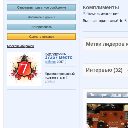
Комплименты
Отправить приватное сообщение
Комплиментов нет.
Добавить в друзья
Вы не авторизованы! Чтоб
Игнорировать
Сделать подарок
Метки лидеров
Московский район
популярность:
17267 место
рейтинг
2057
?
Интервью (32)
Привилегированный
пользователь
7
уровня
Последние
фотогра