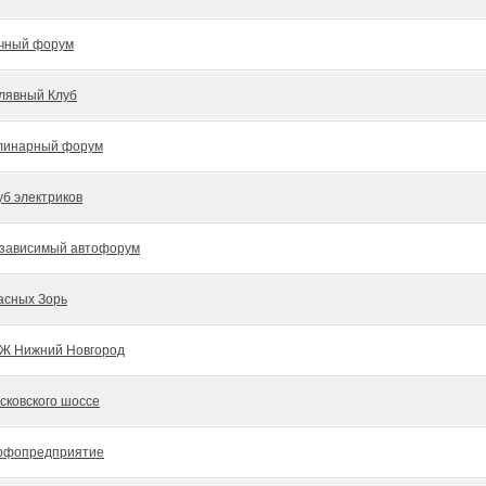
чный форум
лявный Клуб
линарный форум
уб электриков
зависимый автофорум
асных Зорь
Ж Нижний Новгород
сковского шоссе
рфопредприятие