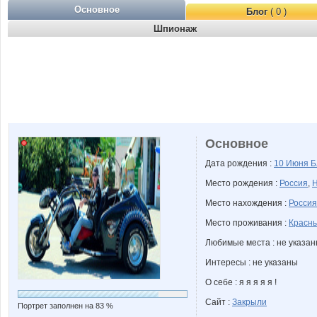
Основное
Блог
( 0 )
Шпионаж
Основное
Дата рождения :
10 Июня
Б
Место рождения :
Россия
,
Н
Место нахождения :
Россия
Место проживания :
Красны
Любимые места : не указа
Интересы : не указаны
О себе : я я я я я !
Сайт :
Закрыли
Портрет заполнен на 83 %