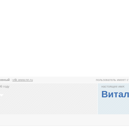
овный
:
vtlk.www.nn.ru
пользователь имеет 
6 году
настоящее имя:
Витал